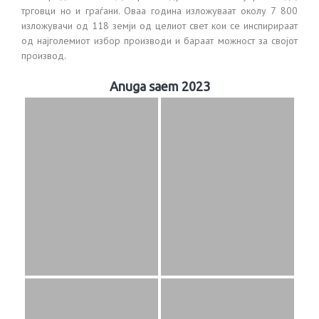
трговци но и граѓани. Оваа година
изложуваат околу
7
8
00
изложувачи од
118 земји
од
целиот свет
кои
се
инспирираат
од најголемиот избор
производи и бараат можност за својот
производ.
Anuga saem 2023