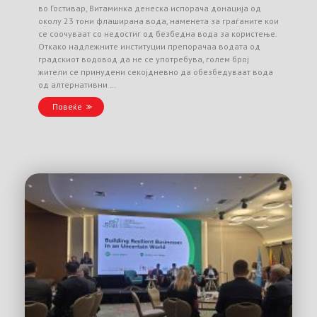
во Гостивар, Витаминка денеска испорача донација од
околу 23 тони флаширана вода, наменета за граѓаните кои
се соочуваат со недостиг од безбедна вода за користење.
Откако надлежните институции препорачаа водата од
градскиот водовод да не се употребува, голем број
жители се принудени секојдневно да обезбедуваат вода
од алтернативни …
Повеќе