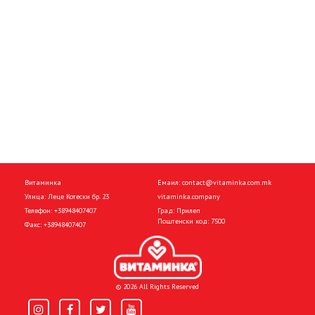
Витаминка
Емаил:
contact@vitaminka.com.mk
Улица: Леце Котески бр. 23
vitaminka.company
Телефон:
+38948407407
Град: Прилеп
Поштенски код: 7500
Факс:
+38948407407
© 2026 All Rights Reserved