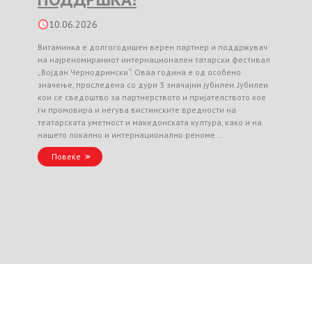
10.06.2026
Витаминка е долгогодишен верен партнер и поддржувач
на најреномираниот интернационален татарски фестивал
„Војдан Чернодрински“. Оваа година е од особено
значење, проследена со дури 3 значајни јубилеи. Јубилеи
кои се сведоштво за партнерството и пријателството кое
ги промовира и негува вистинските вредности на
театарската уметност и македонската култура, како и на
нашето локално и интернационално реноме …
Повеќе