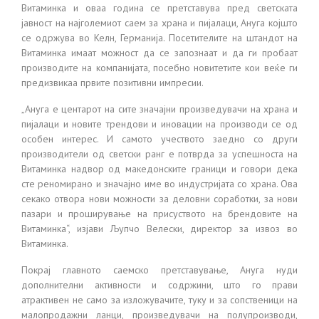
Витаминка и оваа година се претставува пред светската
јавност на најголемиот саем за храна и пијалаци,
Ануга
којшто
се одржува во Келн, Германија. Посетителите на штандот на
Витаминка имаат можност да се запознаат и да ги пробаат
производите на компанијата, посебно новитетите кои веќе ги
предизвикаа првите позитивни импресии.
„
Ануга
е центарот на сите значајни произведувачи на храна и
пијалаци и новите трендови и иновации на производи се од
особен интерес. И самото учеството заедно со други
производители од светски ранг е потврда за успешноста на
Витаминка надвор од македонските граници и говори
дека
сте реномиран
о и значајно име во
индустријата
со храна. Ова
секако отвора нови можности за
деловни соработки
, за нови
пазари и
проширување на присуството на брендовите на
Витаминка
“, изјави Љупчо
Велески
,
директор за извоз во
Витаминка.
Покрај главното саемско претставување,
Ануга
нуди
дополнителни активности и содржини, што го прави
атрактивен не само за изложувачите, туку и за сопственици на
малопродажни ланци, произведувачи на полупроизводи,