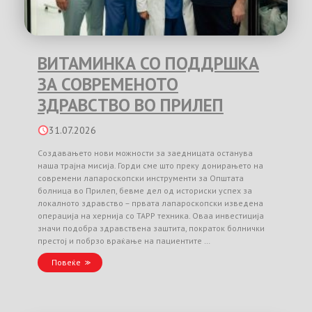
ВИТАМИНКА СО ПОДДРШКА
ЗА СОВРЕМЕНОТО
ЗДРАВСТВО ВО ПРИЛЕП
31.07.2026
Создавањето нови можности за заедницата останува
наша трајна мисија. Горди сме што преку донирањето на
современи лапароскопски инструменти за Општата
болница во Прилеп, бевме дел од историски успех за
локалното здравство – првата лапароскопски изведена
операција на хернија со TAPP техника. Оваа инвестиција
значи подобра здравствена заштита, пократок болнички
престој и побрзо враќање на пациентите …
Повеќе