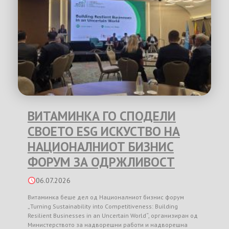
ВИТАМИНКА ГО СПОДЕЛИ
СВОЕТО ESG ИСКУСТВО НА
НАЦИОНАЛНИОТ БИЗНИС
ФОРУМ ЗА ОДРЖЛИВОСТ
06.07.2026
Витаминка беше дел од Националниот бизнис форум
„Turning Sustainability into Competitiveness: Building
Resilient Businesses in an Uncertain World“, организиран од
Министерството за надворешни работи и надворешна