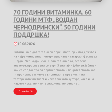
70 ГОДИНИ ВИТАМИНКА. 60
ГОДИНИ МТФ „ВОЈДАН
ЧЕРНОДРИНСКИ“. 50 ГОДИНИ
ПОДДРШКА!
10.06.2026
Витаминка е долгогодишен верен партнер и поддржувач
на најреномираниот интернационален татарски фестивал
„Војдан Чернодрински“. Оваа година е од особено
значење, проследена со дури 3 значајни јубилеи. Јубилеи
кои се сведоштво за партнерството и пријателството кое
ги промовира и негува вистинските вредности на
театарската уметност и македонската култура, како и на
нашето локално и интернационално реноме …
Повеќе