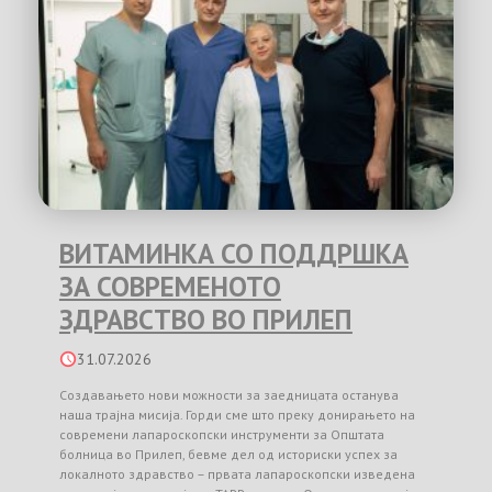
ВИТАМИНКА СО ПОДДРШКА
ЗА СОВРЕМЕНОТО
ЗДРАВСТВО ВО ПРИЛЕП
31.07.2026
Создавањето нови можности за заедницата останува
наша трајна мисија. Горди сме што преку донирањето на
современи лапароскопски инструменти за Општата
болница во Прилеп, бевме дел од историски успех за
локалното здравство – првата лапароскопски изведена