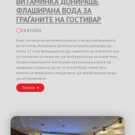
ВИТАМИНКА ДОНИРАШЕ
ФЛАШИРАНА ВОДА ЗА
ГРАЃАНИТЕ НА ГОСТИВАР
24.07.2026
Како одговор на актуелната криза со водоснабдувањето
во Гостивар, Витаминка денеска испорача донација од
околу 23 тони флаширана вода, наменета за граѓаните кои
се соочуваат со недостиг од безбедна вода за користење.
Откако надлежните институции препорачаа водата од
градскиот водовод да не се употребува, голем број
жители се принудени секојдневно да обезбедуваат вода
од алтернативни …
Повеќе