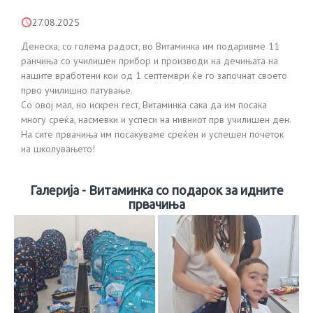
27.08.2025
Денеска, со голема радост, во Витаминка им подаривме 11
ранчиња со училишен прибор и производи на дечињата на
нашите вработени кои од 1 септември ќе го започнат своето
прво училишно патување.
Со овој мал, но искрен гест, Витаминка сака да им посака
многу среќа, насмевки и успеси на нивниот прв училишен ден.
На сите првачиња им посакуваме среќен и успешен почеток
на школувањето!
Галерија - Витаминка со подарок за идните
првачиња