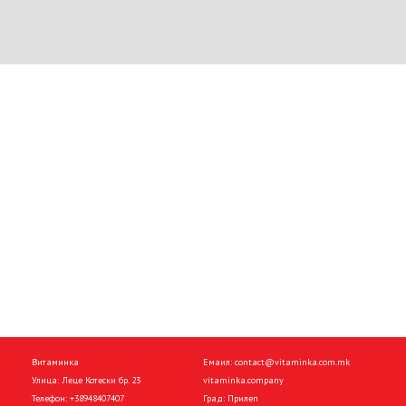
Витаминка
Емаил:
contact@vitaminka.com.mk
Улица: Леце Котески бр. 23
vitaminka.company
Телефон:
+38948407407
Град: Прилеп