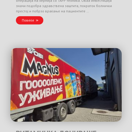
операција на хернија со TAPP техника. Оваа инвестиција
значи подобра здравствена заштита, пократок болнички
престој и побрзо враќање на пациентите …
Повеќе