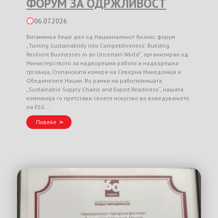
ФОРУМ ЗА ОДРЖЛИВОСТ
06.07.2026
Витаминка беше дел од Националниот бизнис форум
„Turning Sustainability into Competitiveness: Building
Resilient Businesses in an Uncertain World“, организиран од
Министерството за надворешни работи и надворешна
трговија, Стопанската комора на Северна Македонија и
Обединетите Нации. Во рамки на работилницата
„Sustainable Supply Chains and Export Readiness“, нашата
компанија го претстави своето искуство во воведувањето
на ESG …
Повеќе