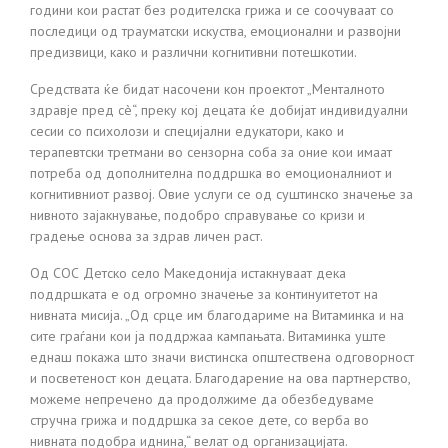
години кои растат без родителска грижа и се соочуваат со
последици од трауматски искуства, емоционални и развојни
предизвици, како и различни когнитивни потешкотии.
Средствата ќе бидат насочени кон проектот „Менталното
здравје пред сè“, преку кој децата ќе добијат индивидуални
сесии со психолози и специјални едукатори, како и
терапевтски третмани во сензорна соба за оние кои имаат
потреба од дополнителна поддршка во емоционалниот и
когнитивниот развој. Овие услуги се од суштинско значење за
нивното зајакнување, подобро справување со кризи и
градење основа за здрав личен раст.
Од СОС Детско село Македонија истакнуваат дека
поддршката е од огромно значење за континуитетот на
нивната мисија. „Од срце им благодариме на Витаминка и на
сите граѓани кои ја поддржаа кампањата. Витаминка уште
еднаш покажа што значи вистинска општествена одговорност
и посветеност кон децата. Благодарение на ова партнерство,
можеме непречено да продолжиме да обезбедуваме
стручна грижа и поддршка за секое дете, со верба во
нивната подобра иднина,“ велат од организацијата.