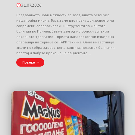
31.07.2026
Создавањето нови можности за заедницата останува
наша трајна мисија. Горди сме што преку донирањето на
современи лапароскопски инструменти за Општата
болница во Прилеп, бевме дел од историски успех за
локалното здравство – првата лапароскопски изведена
операција на хернија со TAPP техника. Оваа инвестиција
значи подобра здравствена заштита, пократок болнички
престој и побрзо враќање на пациентите …
Повеќе