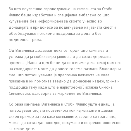
За што поуспешно спроведување на кампањата за Стоби
Флипс беше изработена и специјална амбалажа со што
купувачите беа информирани за своето учество во
донацијата и придонесе за подигнување на јавната свест и
обезбедување поголема поддршка за децата без
родителска грижа.
Од Витаминка додаваат дека се горди што кампањата
успеала да ја мобилизира јавноста и да создаде реална
промена. „Нашата цел беше да потсетиме дека секој мал гест
на солидарност може да донесе голема разлика. Благодарни
сме што потрошувачите ја препознаа важноста на оваа
приказна и ни помогнаа заедно да донесеме надеж, грижа и
поддршка таму каде што е најпотребно“, истакна Симона
Симоновска, одговорна за маркетинг во Витаминка.
Со оваа кампања, Витаминка и Стоби Флипс уште еднаш ја
потврдуваат својата посветеност кон најмладите и даваат
силен пример за тоа како компаниите, заедно со граѓаните,
можат да создадат поподно, похумано и посреќно општество
за секое дете.