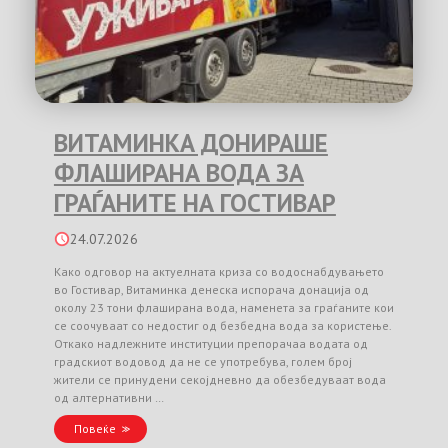
ВИТАМИНКА ДОНИРАШЕ
ФЛАШИРАНА ВОДА ЗА
ГРАЃАНИТЕ НА ГОСТИВАР
24.07.2026
Како одговор на актуелната криза со водоснабдувањето
во Гостивар, Витаминка денеска испорача донација од
околу 23 тони флаширана вода, наменета за граѓаните кои
се соочуваат со недостиг од безбедна вода за користење.
Откако надлежните институции препорачаа водата од
градскиот водовод да не се употребува, голем број
жители се принудени секојдневно да обезбедуваат вода
од алтернативни …
Повеќе