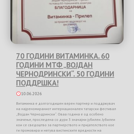
70 ГОДИНИ ВИТАМИНКА. 60
ГОДИНИ МТФ „ВОЈДАН
ЧЕРНОДРИНСКИ“. 50 ГОДИНИ
ПОДДРШКА!
10.06.2026
Витаминка е долгогодишен верен партнер и поддржувач
на најреномираниот интернационален татарски фестивал
„Војдан Чернодрински“. Оваа година е од особено
значење, проследена со дури 3 значајни јубилеи. Јубилеи
кои се сведоштво за партнерството и пријателството кое
ги промовира и негува вистинските вредности на