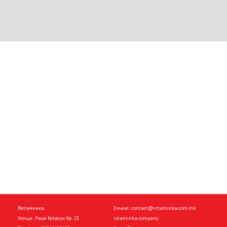
Витаминка
Емаил:
contact@vitaminka.com.mk
Улица: Леце Котески бр. 23
vitaminka.company