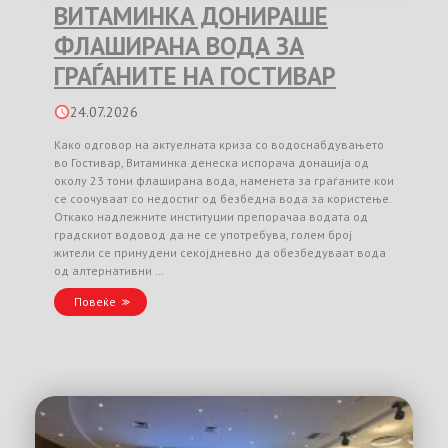
ВИТАМИНКА ДОНИРАШЕ
ФЛАШИРАНА ВОДА ЗА
ГРАЃАНИТЕ НА ГОСТИВАР
24.07.2026
Како одговор на актуелната криза со водоснабдувањето
во Гостивар, Витаминка денеска испорача донација од
околу 23 тони флаширана вода, наменета за граѓаните кои
се соочуваат со недостиг од безбедна вода за користење.
Откако надлежните институции препорачаа водата од
градскиот водовод да не се употребува, голем број
жители се принудени секојдневно да обезбедуваат вода
од алтернативни …
Повеќе