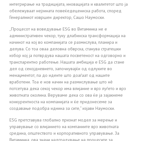
интегрирање на традицијата, иновацијата и квалитетот што ја
обележуваат нејзината повеќедецениска работа, според
Генералниот извршен директор, Сашо Наумоски.
„Процесот на воведување ESG во Витаминка не е
административен чекор, туку длабинска трансформација на
начинот на кој во компанијата се размислува, планира и
делува. Со тоа оваа деловна обврска, станува стратешки
избор кој ја потврдува нашата посветеност на одговорно и
транспарентно работење. Нашата амбиција е ESG да стане
дел од секојдневието, започнувајќи од одлуките во
менаџментот, па до идеите што доаѓаат од нашите
вработени. Тоа е нов начин на размислување што нè
потсетува дека секој чекор има влијание и врз луѓето и врз
животната околина. Веруваме дека со ова ќе ја зајакнеме
конкурентноста на компанијата и ќе придонесеме за
создавање подобра иднина за сите,“ изјави Наумоски.
ESG претставува глобално признат модел за мерење и
управување со влијанието на компаниите врз животната
средина, општеството и корпоративното управување. За
Витаминка, ова значи надградување на процесите за