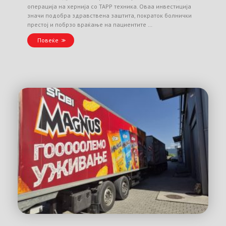
операција на хернија со TAPP техника. Оваа инвестиција
значи подобра здравствена заштита, пократок болнички
престој и побрзо враќање на пациентите …
Повеќе