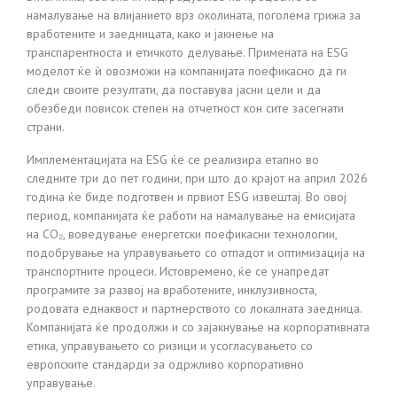
намалување на влијанието врз околината, поголема грижа за
вработените и заедницата, како и јакнење на
транспарентноста и етичкото делување. Примената на ESG
моделот ќе ѝ овозможи на компанијата поефикасно да ги
следи своите резултати, да поставува јасни цели и да
обезбеди повисок степен на отчетност кон сите засегнати
страни.
Имплементацијата на ESG ќе се реализира етапно во
следните три до пет години, при што до крајот на април 2026
година ќе биде подготвен и првиот ESG извештај. Во овој
период, компанијата ќе работи на намалување на емисијата
на CO₂, воведување енергетски поефикасни технологии,
подобрување на управувањето со отпадот и оптимизација на
транспортните процеси. Истовремено, ќе се унапредат
програмите за развој на вработените, инклузивноста,
родовата еднаквост и партнерството со локалната заедница.
Компанијата ќе продолжи и со зајакнување на корпоративната
етика, управувањето со ризици и усогласувањето со
европските стандарди за одржливо корпоративно
управување.