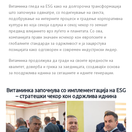
Витаминка гледа на ESG како на долгорочна трансформација
што започнува одвнатре, со подигнување на свеста,
подобрување на интерните процеси и градење корпоративна
култура во која секоја одлука и секој чекор го земаат
предвид влијанието врз луѓето и планетата. Со ова,
компанијата прави значаен исчекор кон европските и
глобалните стандарди за одржливост и ја зацврстува
позицијата како одговорен и современ индустриски лидер.
Витаминка продолжува да гради на своите вредности на
квалитет, доверба и грижа за заедницата, создавајќи основа
за поодржлива иднина за сегашните и идните генерации.
Витаминка започнува со имплементација на ESG
– стратешки чекор кон одржлива иднина