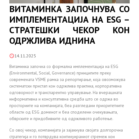
ВИТАМИНКА ЗАПОЧНУВА СО
ИМПЛЕМЕНТАЦИЈА НА ESG –
СТРАТЕШКИ ЧЕКОР КОН
ОДРЖЛИВА ИДНИНА
14.11.2025
Витаминка започна со формална имплементација на ESG
(Environmental, Social, Governance) принципите преку
современата VSME рамка за репортирање, која овозможува
систематски пристап кон одржлива практика, корпоративна
одговорност и транспарентно управување. На вчерашната
информативна и консултативна средба што се одржа во
просториите на компанијата, беа разгледани приоритетните
области од ESG доменот и беа споделени очекувањата,
обврските и придобивките од одржливото работење.
Со овој чекор, компанијата ја зајакнува својата долгорочна
стратегија и го потврдува континуираниот стремеж кон