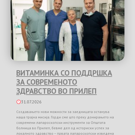
ВИТАМИНКА СО ПОДДРШКА
ЗА СОВРЕМЕНОТО
ЗДРАВСТВО ВО ПРИЛЕП
31.07.2026
Создавањето нови можности за заедницата останува
наша трајна мисија. Горди сме што преку донирањето на
современи лапароскопски инструменти за Општата
болница во Прилеп, бевме дел од историски успех за
локалното здравство – првата лапароскопски изведена