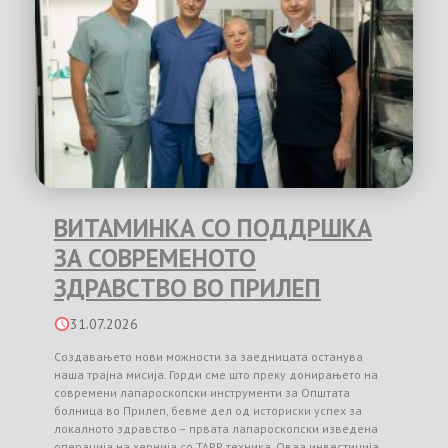
ВИТАМИНКА СО ПОДДРШКА
ЗА СОВРЕМЕНОТО
ЗДРАВСТВО ВО ПРИЛЕП
31.07.2026
Создавањето нови можности за заедницата останува
наша трајна мисија. Горди сме што преку донирањето на
современи лапароскопски инструменти за Општата
болница во Прилеп, бевме дел од историски успех за
локалното здравство – првата лапароскопски изведена
операција на хернија со TAPP техника. Оваа инвестиција