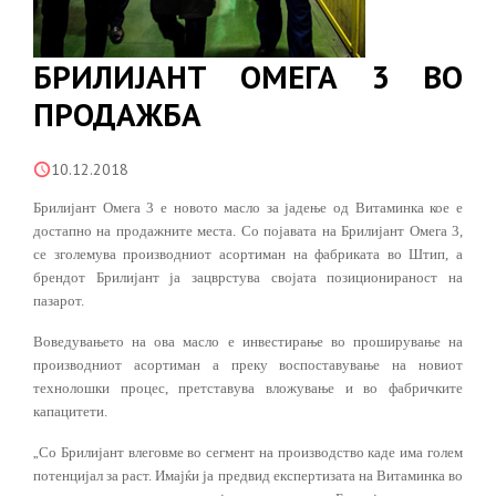
БРИЛИЈАНТ ОМЕГА 3 ВО
ПРОДАЖБА
10.12.2018
Брилијант Омега 3 е новото масло за јадење од Витаминка кое е
достапно на продажните места. Со појавата на Брилијант Омега 3,
се зголемува производниот асортиман на фабриката во Штип, а
брендот Брилијант ја зацврстува својата позиционираност на
пазарот.
Воведувањето на ова масло е инвестирање во проширување на
производниот асортиман а преку воспоставување на новиот
технолошки процес, претставува вложување и во фабричките
капацитети.
„
Со Брилијант влеговме во сегмент на производство каде има голем
потенцијал за раст. Имајќи ја предвид експертизата на Витаминка во