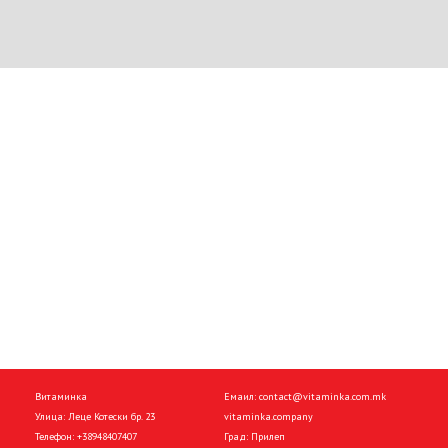
Витаминка
Емаил:
contact@vitaminka.com.mk
Улица: Леце Котески бр. 23
vitaminka.company
Телефон:
+38948407407
Град: Прилеп