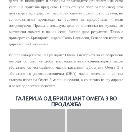
делот на иновациите и развој на производите Брилијант има само
успешна приказна пред себе. Сепак станува збор за производ што
има своја традиција, свој неспорен квалитет, свои потрошувачи, но
со иновативни производи ќе успееме да придобиеме и нови
потрошувачи. Праксата покажува дека со вистински вложувања, во
вистински момент и начин, секој бизнис дава резултати. Таков е
примерот со Брилијант“, изјави Сашо Наумоски, Генерален извршен
директор на Витаминка.
Во производството на Брилијант Омега 3 искористени се современи
методи со што се доби висококвалитетно сончогледово масло
збогатено со есенцијални масни киселини. Брилијант Омега 3 е
збогатено со докосахексонична (DHA) масна киселина и со тоа
станува извор на Омега 3 масни киселини, а со негово консумирање
и голем здравствен бенефит.
ГАЛЕРИЈА ОД БРИЛИЈАНТ ОМЕГА 3 ВО
ПРОДАЖБА