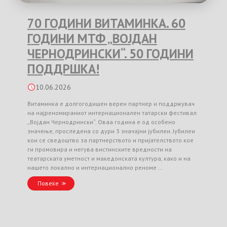
70 ГОДИНИ ВИТАМИНКА. 60
ГОДИНИ МТФ „ВОЈДАН
ЧЕРНОДРИНСКИ“. 50 ГОДИНИ
ПОДДРШКА!
10.06.2026
Витаминка е долгогодишен верен партнер и поддржувач
на најреномираниот интернационален татарски фестивал
„Војдан Чернодрински“. Оваа година е од особено
значење, проследена со дури 3 значајни јубилеи. Јубилеи
кои се сведоштво за партнерството и пријателството кое
ги промовира и негува вистинските вредности на
театарската уметност и македонската култура, како и на
нашето локално и интернационално реноме …
Повеќе