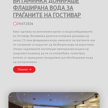
ВИТАМИНКА ДОНИРАШЕ
ФЛАШИРАНА ВОДА ЗА
ГРАЃАНИТЕ НА ГОСТИВАР
24.07.2026
Како одговор на актуелната криза со водоснабдувањето
во Гостивар, Витаминка денеска испорача донација од
околу 23 тони флаширана вода, наменета за граѓаните кои
се соочуваат со недостиг од безбедна вода за користење.
Откако надлежните институции препорачаа водата од
градскиот водовод да не се употребува, голем број
жители се принудени секојдневно да обезбедуваат вода
од алтернативни …
Повеќе