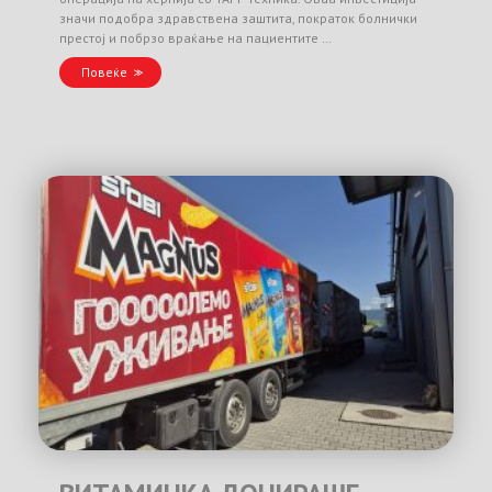
значи подобра здравствена заштита, пократок болнички
престој и побрзо враќање на пациентите …
Повеќе