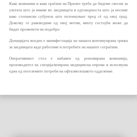
Како компании и како граѓани на Прилеп треба да бидеме свесни за
улогата што ја имаме во заедницата и одговорноста што ја носиме
како стопански субјекти што потекнуваат пред сè од овој град.
Доколку се раководиме од овој мотив, многу состојби може да
бидат променети на подобро.
Донацијата воедно е манифестација на нашата континуирана грижа
за заедницата каде работиме и потребите на нашите сограѓани.
Оперативниот стол е набавен од реномирана компанија,
производител на специјализирана медицинска опрема и исполнува
една од поголемите потреби на офталмолошкото одделение.