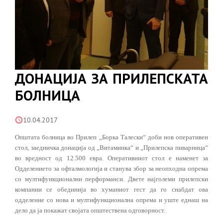
ДОНАЦИЈА ЗА ПРИЛЕПСКАТА
БОЛНИЦА
10.04.2017
Општата болница во Прилеп „Борка Талески“ доби нов оперативен
стол, заедничка донација од „Витаминка“ и „Прилепска пиварница“
во вредност од 12.500 евра.
Оперативниот стол е наменет за
Одделението за офталмологија и станува збор за неопходна опрема
со мултифункционални перформанси. Двете најголеми прилепски
компании се обединија во хуманиот гест да го снабдат ова
одделение со нова и мултифункционална опрема и уште еднаш на
дело да ја покажат својата општествена одговорност.