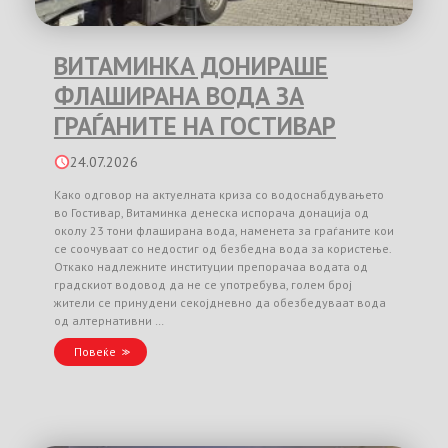
ВИТАМИНКА ДОНИРАШЕ
ФЛАШИРАНА ВОДА ЗА
ГРАЃАНИТЕ НА ГОСТИВАР
24.07.2026
Како одговор на актуелната криза со водоснабдувањето
во Гостивар, Витаминка денеска испорача донација од
околу 23 тони флаширана вода, наменета за граѓаните кои
се соочуваат со недостиг од безбедна вода за користење.
Откако надлежните институции препорачаа водата од
градскиот водовод да не се употребува, голем број
жители се принудени секојдневно да обезбедуваат вода
од алтернативни …
Повеќе