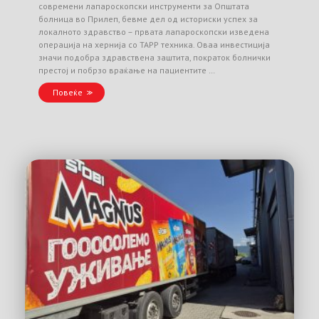
современи лапароскопски инструменти за Општата
болница во Прилеп, бевме дел од историски успех за
локалното здравство – првата лапароскопски изведена
операција на хернија со TAPP техника. Оваа инвестиција
значи подобра здравствена заштита, пократок болнички
престој и побрзо враќање на пациентите …
Повеќе