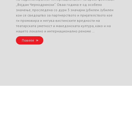
„Војдан Чернодрински“. Оваа година е од особено
значење, проследена со дури 3 значајни јубилеи. Јубилеи
кои се сведоштво за партнерството и пријателството кое
ги промовира и негува вистинските вредности на
театарската уметност и македонската култура, како и на
нашето локално и интернационално реноме …
Повеќе