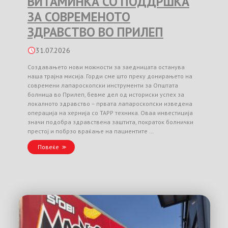
ВИТАМИНКА СО ПОДДРШКА
ЗА СОВРЕМЕНОТО
ЗДРАВСТВО ВО ПРИЛЕП
31.07.2026
Создавањето нови можности за заедницата останува
наша трајна мисија. Горди сме што преку донирањето на
современи лапароскопски инструменти за Општата
болница во Прилеп, бевме дел од историски успех за
локалното здравство – првата лапароскопски изведена
операција на хернија со TAPP техника. Оваа инвестиција
значи подобра здравствена заштита, пократок болнички
престој и побрзо враќање на пациентите …
Повеќе