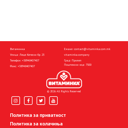
Витаминка
Емаил:
contact@vitaminka.com.mk
Улица: Леце Котески бр. 23
vitaminka.company
Телефон:
+38948407407
Град: Прилеп
Поштенски код: 7500
Факс:
+38948407407
© 2026 All Rights Reserved
Политика за приватност
Политика за колачиња