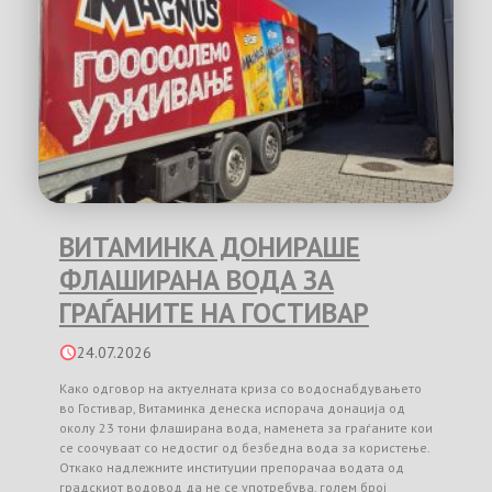
ВИТАМИНКА ДОНИРАШЕ
ФЛАШИРАНА ВОДА ЗА
ГРАЃАНИТЕ НА ГОСТИВАР
24.07.2026
Како одговор на актуелната криза со водоснабдувањето
во Гостивар, Витаминка денеска испорача донација од
околу 23 тони флаширана вода, наменета за граѓаните кои
се соочуваат со недостиг од безбедна вода за користење.
Откако надлежните институции препорачаа водата од
градскиот водовод да не се употребува, голем број