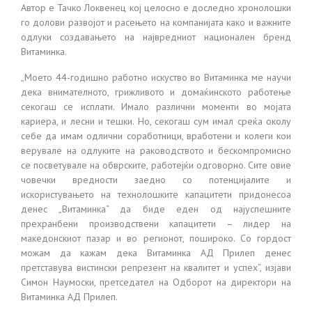
Автор е Тачко Локвенец кој целосно е доследно хронолошки
го долови развојот и расењето на компанијата како и важните
одлуки создавањето на највредниот национален бренд
Витаминка.
„Моето 44-годишно работно искуство во Витаминка ме научи
дека внимателното, грижливото и домаќинското работење
секогаш се исплати. Имало различни моменти во мојата
кариера, и лесни и тешки. Но, секогаш сум имал среќа околу
себе да имам одлични соработници, вработени и колеги кои
верувале на одлуките на раководството и бескомпромисно
се посветувале на обврските, работејќи одговорно. Сите овие
човечки вредности заедно со потенцијалите и
искористувањето на технолошките капацитети придонесоа
денес „Витаминка“ да биде еден од најуспешните
прехранбени производствени капацитети – лидер на
македонскиот пазар и во регионот, пошироко. Со гордост
можам да кажам дека Витаминка АД Прилеп денес
претставува вистински репрезент на квалитет и успех“, изјави
Симон Наумоски, претседател на Одборот на директори на
Витаминка АД Прилеп.