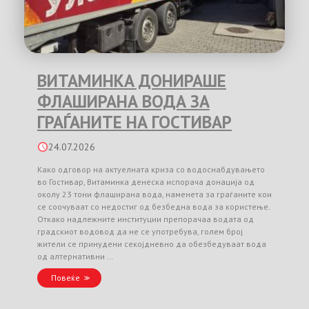
ВИТАМИНКА ДОНИРАШЕ
ФЛАШИРАНА ВОДА ЗА
ГРАЃАНИТЕ НА ГОСТИВАР
24.07.2026
Како одговор на актуелната криза со водоснабдувањето
во Гостивар, Витаминка денеска испорача донација од
околу 23 тони флаширана вода, наменета за граѓаните кои
се соочуваат со недостиг од безбедна вода за користење.
Откако надлежните институции препорачаа водата од
градскиот водовод да не се употребува, голем број
жители се принудени секојдневно да обезбедуваат вода
од алтернативни …
Повеќе