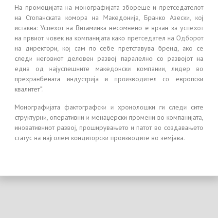
На промоцијата на монографијата збореше и претседателот
на Стопанската комора на Македонија, Бранко Азески, кој
истакна: Успехот на Витаминка несомнено е врзан за успехот
на првиот човек на компанијата како претседател на Одборот
на директори, кој сам по себе претставува бренд, ако се
следи неговиот деловен развој паралелно со развојот на
една од најуспешните македонски компании, лидер во
прехранбената индустрија и производител со европски
квалитет“.
Монографијата фактографски и хронолошки ги следи сите
структурни, оперативни и менаџерски промени во компанијата,
иновативниот развој, проширувањето и патот во создавањето
статус на најголем кондиторски производите во земјава.