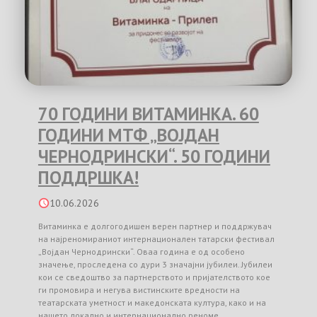
70 ГОДИНИ ВИТАМИНКА. 60
ГОДИНИ МТФ „ВОЈДАН
ЧЕРНОДРИНСКИ“. 50 ГОДИНИ
ПОДДРШКА!
10.06.2026
Витаминка е долгогодишен верен партнер и поддржувач
на најреномираниот интернационален татарски фестивал
„Војдан Чернодрински“. Оваа година е од особено
значење, проследена со дури 3 значајни јубилеи. Јубилеи
кои се сведоштво за партнерството и пријателството кое
ги промовира и негува вистинските вредности на
театарската уметност и македонската култура, како и на
нашето локално и интернационално реноме …