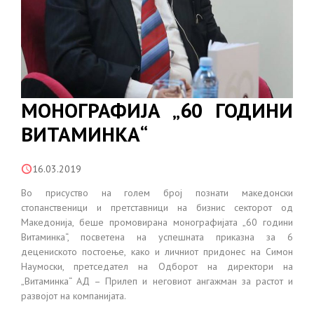
МОНОГРАФИЈА „60 ГОДИНИ
ВИТАМИНКА“
16.03.2019
Во присуство на голем број познати македонски
стопанственици и претставници на бизнис секторот од
Македонија, беше промовирана монографијата „60 години
Витаминка“, посветена на успешната приказна за 6
децениското постоење, како и личниот придонес на Симон
Наумоски, претседател на Одборот на директори на
„Витаминка“ АД – Прилеп и неговиот ангажман за растот и
развојот на компанијата.