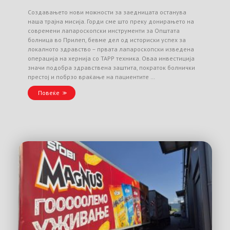
Создавањето нови можности за заедницата останува
наша трајна мисија. Горди сме што преку донирањето на
современи лапароскопски инструменти за Општата
болница во Прилеп, бевме дел од историски успех за
локалното здравство – првата лапароскопски изведена
операција на хернија со TAPP техника. Оваа инвестиција
значи подобра здравствена заштита, пократок болнички
престој и побрзо враќање на пациентите …
Повеќе