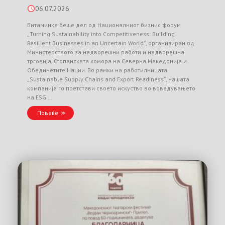
06.07.2026
Витаминка беше дел од Националниот бизнис форум
„Turning Sustainability into Competitiveness: Building
Resilient Businesses in an Uncertain World“, организиран од
Министерството за надворешни работи и надворешна
трговија, Стопанската комора на Северна Македонија и
Обединетите Нации. Во рамки на работилницата
„Sustainable Supply Chains and Export Readiness“, нашата
компанија го претстави своето искуство во воведувањето
на ESG …
Повеќе