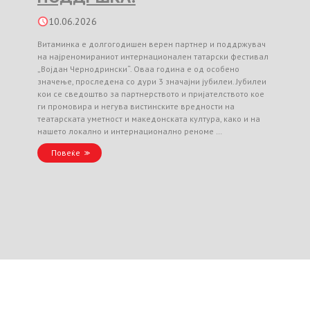
10.06.2026
Витаминка е долгогодишен верен партнер и поддржувач
на најреномираниот интернационален татарски фестивал
„Војдан Чернодрински“. Оваа година е од особено
значење, проследена со дури 3 значајни јубилеи. Јубилеи
кои се сведоштво за партнерството и пријателството кое
ги промовира и негува вистинските вредности на
театарската уметност и македонската култура, како и на
нашето локално и интернационално реноме …
Повеќе