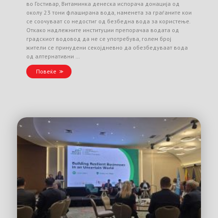
во Гостивар, Витаминка денеска испорача донација од
околу 23 тони флаширана вода, наменета за граѓаните кои
се соочуваат со недостиг од безбедна вода за користење.
Откако надлежните институции препорачаа водата од
градскиот водовод да не се употребува, голем број
жители се принудени секојдневно да обезбедуваат вода
од алтернативни …
Повеќе