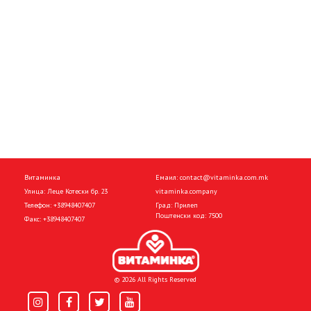
Витаминка
Емаил:
contact@vitaminka.com.mk
Улица: Леце Котески бр. 23
vitaminka.company
Телефон:
+38948407407
Град: Прилеп
Поштенски код: 7500
Факс:
+38948407407
© 2026 All Rights Reserved