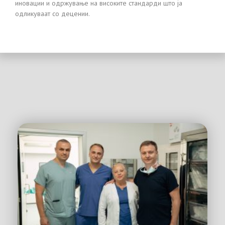
иновации и одржување на високите стандарди што ја
одликуваат со децении.