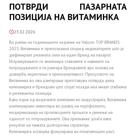
ПОТВРДИ ПАЗАРНАТА
ПОЗИЦИЈА НА ВИТАМИНКА
23.02.2026
Во рамки на годинешното издание на Valicon TOP BRANDS
2025, Витаминка е препознаена според индикаторите што ја
дефинираат реалната сила на еден бренд на пазарот.
Истражувањето ги анализира ставовите и навиките на
потрошувачите и ги рангира брендовите врз основа на
доверба, користење и препознатливост. Присуството на
Витаминка во ова рангирање претставува потврда дека
компанијата и брендови што стојат позади неа имаат стабилна
и релевантна позиција.
Како една од водечките компании во индустријата, Витаминка
континуирано инвестира во развој на портфолиото,
модернизација на производните процеси и јакнење на
односот со потрошувачите. Ова признание доаѓа како
резултат на таквата долгорочна стратегија.
Компанијата останува фокусирана на понатамошен раст,