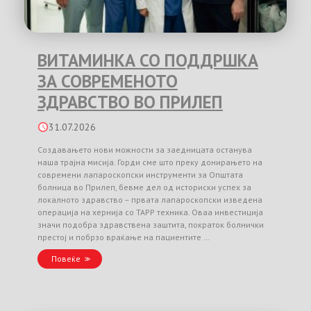
ВИТАМИНКА СО ПОДДРШКА
ЗА СОВРЕМЕНОТО
ЗДРАВСТВО ВО ПРИЛЕП
31.07.2026
Создавањето нови можности за заедницата останува
наша трајна мисија. Горди сме што преку донирањето на
современи лапароскопски инструменти за Општата
болница во Прилеп, бевме дел од историски успех за
локалното здравство – првата лапароскопски изведена
операција на хернија со TAPP техника. Оваа инвестиција
значи подобра здравствена заштита, пократок болнички
престој и побрзо враќање на пациентите …
Повеќе