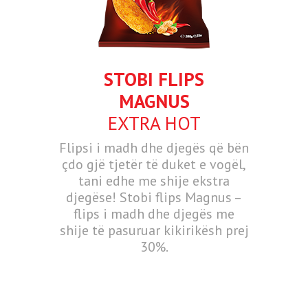
STOBI FLIPS
MAGNUS
EXTRA HOT
Flipsi i madh dhe djegës që bën
çdo gjë tjetër të duket e vogël,
tani edhe me shije ekstra
djegëse! Stobi flips Magnus –
flips i madh dhe djegës me
shije të pasuruar kikirikësh prej
30%.