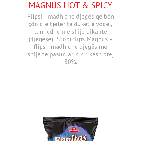
MAGNUS HOT & SPICY
Flipsi i madh dhe djegës që bën
çdo gjë tjetër të duket e vogël,
tani edhe me shije pikante
(djegëse)! Stobi flips Magnus –
flips i madh dhe djegës me
shije të pasuruar kikirikësh prej
30%.