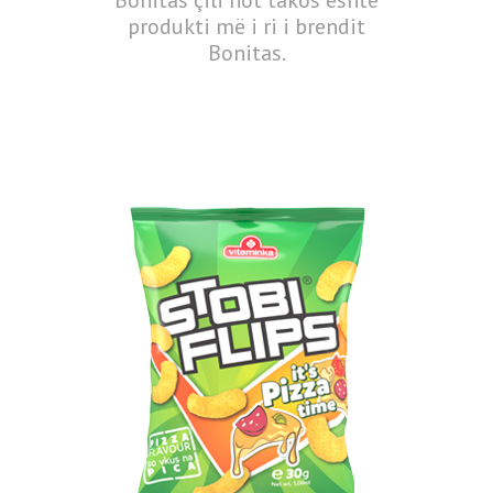
Bonitas çili hot takos është
produkti më i ri i brendit
Bonitas.