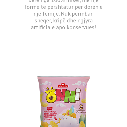
bërë nga 100% misër, me një
formë të përshtatur për dorën e
një fëmije. Nuk përmban
sheqer, kripë dhe ngjyra
artificiale apo konservues!