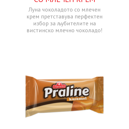
Луна чоколадото со млечен
крем претставува перфектен
избор за љубителите на
вистинско млечно чоколадо!