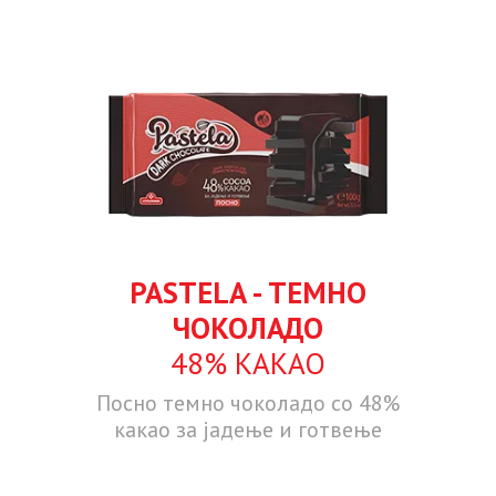
PASTELA - ТЕМНО
ЧОКОЛАДО
48% КАКАО
Посно темно чоколадо со 48%
какао за јадење и готвење